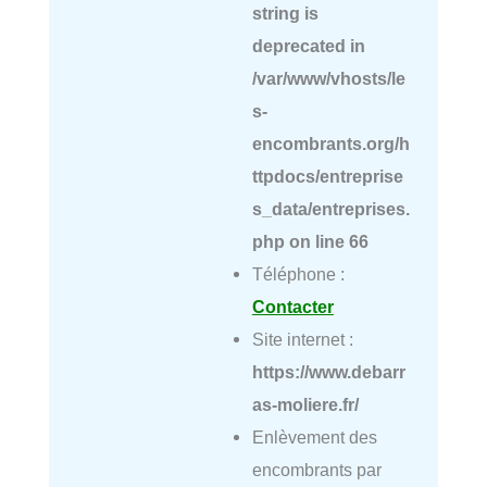
string is
deprecated in
/var/www/vhosts/le
s-
encombrants.org/h
ttpdocs/entreprise
s_data/entreprises.
php
on line
66
Téléphone :
Contacter
Site internet :
https://www.debarr
as-moliere.fr/
Enlèvement des
encombrants par