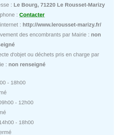
esse :
Le Bourg, 71220 Le Rousset-Marizy
éphone :
Contacter
 internet :
http://www.lerousset-marizy.fr/
vement des encombrants par Mairie :
non
seigné
ecte d'objet ou déchets pris en charge par
ie :
non renseigné
h00 - 18h00
rmé
 09h00 - 12h00
rmé
 14h00 - 18h00
Fermé