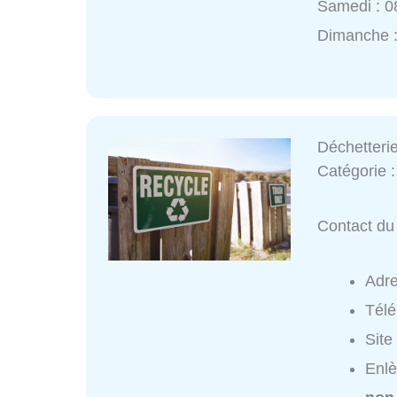
Samedi : 0
Dimanche 
Déchetteri
Catégorie 
Contact du 
Adr
Tél
Site
Enlè