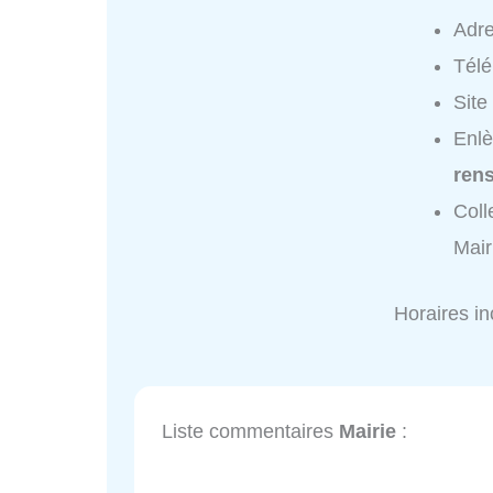
Adr
Tél
Site
Enlè
ren
Coll
Mair
Horaires i
Liste commentaires
Mairie
: