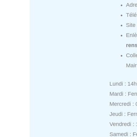
Adr
Tél
Site
Enlè
ren
Coll
Mair
Lundi : 14
Mardi : Fe
Mercredi :
Jeudi : Fe
Vendredi :
Samedi : 