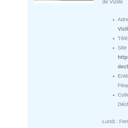
de Vizille
Adr
Vizi
Tél
Site 
http
dech
Enlè
Péag
Coll
Déch
Lundi : Fe