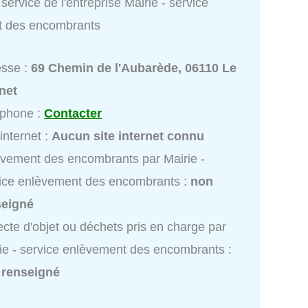
service de l'entreprise Mairie - service
t des encombrants
esse :
69 Chemin de l'Aubarède, 06110 Le
net
éphone :
Contacter
 internet :
Aucun site internet connu
vement des encombrants par Mairie -
ice enlèvement des encombrants :
non
seigné
ecte d'objet ou déchets pris en charge par
ie - service enlèvement des encombrants :
 renseigné