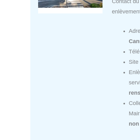
Contact du 
enlèvemen
Adr
Can
Tél
Site
Enlè
serv
ren
Coll
Mair
non