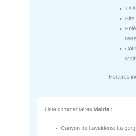
Tél
Site
Enlè
ren
Coll
Mair
Horaires i
Liste commentaires
Mairie
:
Canyon de Lavaldens: La gorge