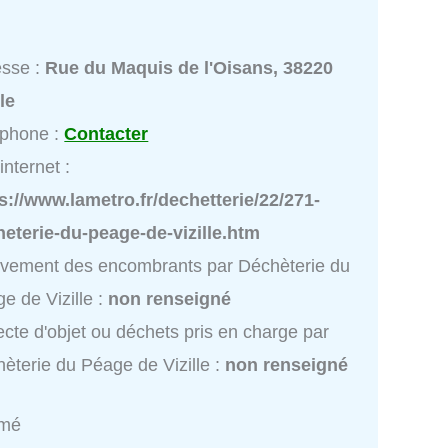
esse :
Rue du Maquis de l'Oisans, 38220
lle
éphone :
Contacter
internet :
s://www.lametro.fr/dechetterie/22/271-
eterie-du-peage-de-vizille.htm
vement des encombrants par Déchèterie du
e de Vizille :
non renseigné
ecte d'objet ou déchets pris en charge par
èterie du Péage de Vizille :
non renseigné
rmé