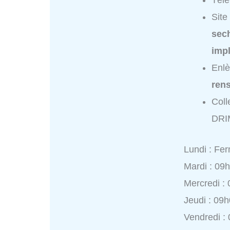
Tél
Site
sec
imp
Enl
ren
Coll
DRI
Lundi : Fe
Mardi : 09
Mercredi :
Jeudi : 09
Vendredi :