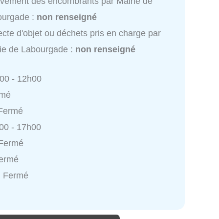
vement des encombrants par Mairie de
ourgade :
non renseigné
ecte d'objet ou déchets pris en charge par
ie de Labourgade :
non renseigné
h00 - 12h00
rmé
 Fermé
h00 - 17h00
 Fermé
Fermé
: Fermé