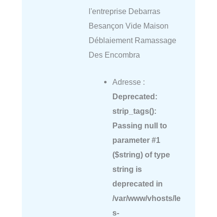
l'entreprise Debarras
Besançon Vide Maison
Déblaiement Ramassage
Des Encombra
Adresse :
Deprecated
:
strip_tags():
Passing null to
parameter #1
($string) of type
string is
deprecated in
/var/www/vhosts/le
s-