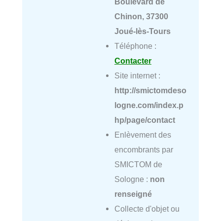
Boulevard de
Chinon, 37300
Joué-lès-Tours
Téléphone :
Contacter
Site internet :
http://smictomdeso
logne.com/index.p
hp/page/contact
Enlèvement des
encombrants par
SMICTOM de
Sologne :
non
renseigné
Collecte d'objet ou