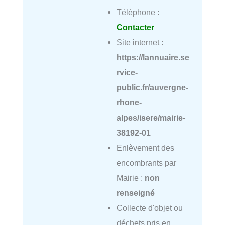
Téléphone :
Contacter
Site internet :
https://lannuaire.se
rvice-
public.fr/auvergne-
rhone-
alpes/isere/mairie-
38192-01
Enlèvement des
encombrants par
Mairie :
non
renseigné
Collecte d'objet ou
déchets pris en