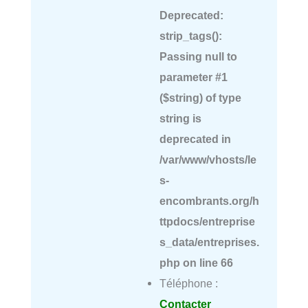
Deprecated
:
strip_tags():
Passing null to
parameter #1
($string) of type
string is
deprecated in
/var/www/vhosts/le
s-
encombrants.org/h
ttpdocs/entreprise
s_data/entreprises.
php
on line
66
Téléphone :
Contacter