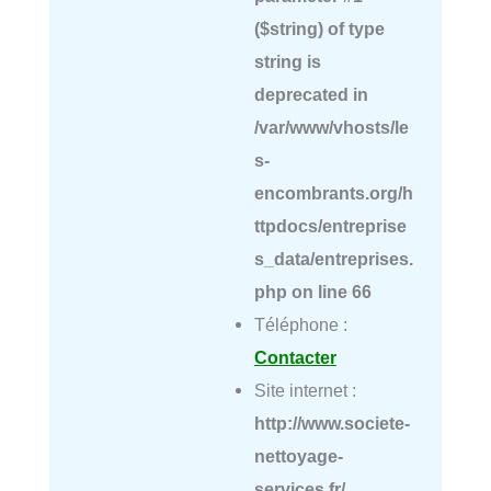
($string) of type
string is
deprecated in
/var/www/vhosts/le
s-
encombrants.org/h
ttpdocs/entreprise
s_data/entreprises.
php
on line
66
Téléphone :
Contacter
Site internet :
http://www.societe-
nettoyage-
services.fr/