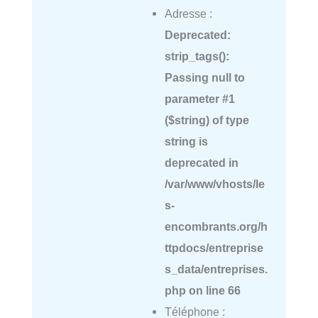
Adresse :
Deprecated
:
strip_tags():
Passing null to
parameter #1
($string) of type
string is
deprecated in
/var/www/vhosts/le
s-
encombrants.org/h
ttpdocs/entreprise
s_data/entreprises.
php
on line
66
Téléphone :