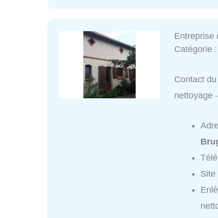
Entrepris
Catégorie 
Contact du 
nettoyage
Adr
Bru
Tél
Site
Enlè
net