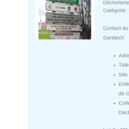
Déchetteri
Catégorie 
Contact du 
Garidech
Adr
Tél
Site
Enlè
de G
Coll
Déch