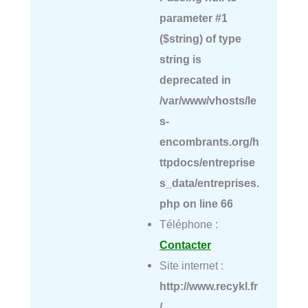
parameter #1
($string) of type
string is
deprecated in
/var/www/vhosts/le
s-
encombrants.org/h
ttpdocs/entreprise
s_data/entreprises.
php
on line
66
Téléphone :
Contacter
Site internet :
http://www.recykl.fr
/