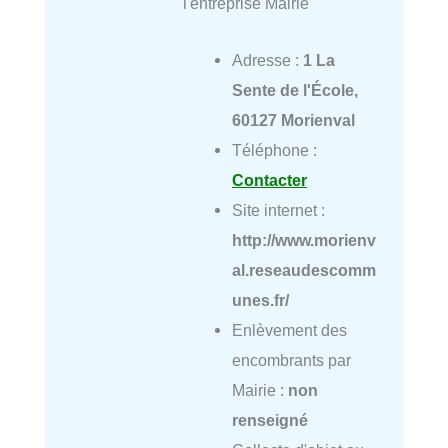
l'entreprise Mairie
Adresse :
1 La
Sente de l'École,
60127 Morienval
Téléphone :
Contacter
Site internet :
http://www.morienv
al.reseaudescomm
unes.fr/
Enlèvement des
encombrants par
Mairie :
non
renseigné