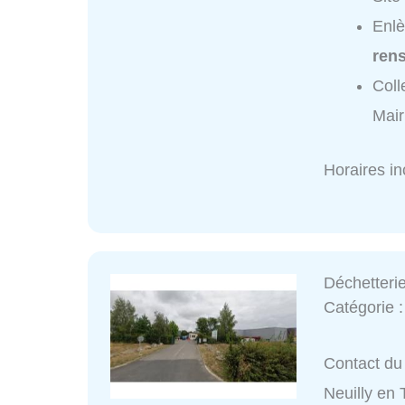
Enlè
ren
Coll
Mair
Horaires i
Déchetteri
Catégorie 
Contact du 
Neuilly en