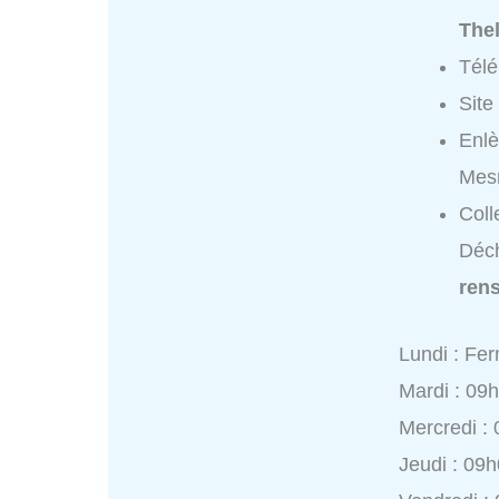
Thel
Tél
Site
Enlè
Mesn
Coll
Déch
ren
Lundi : Fe
Mardi : 09
Mercredi :
Jeudi : 09