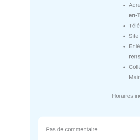
Adr
en-T
Tél
Site
Enlè
ren
Coll
Mair
Horaires i
Pas de commentaire