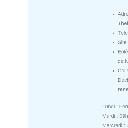
Adr
Thel
Tél
Site
Enlè
de N
Coll
Déch
ren
Lundi : Fe
Mardi : 09
Mercredi :