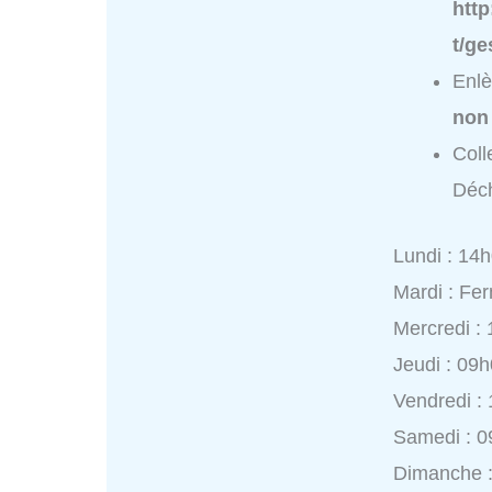
htt
t/ge
Enlè
non
Coll
Déch
Lundi : 14
Mardi : Fe
Mercredi :
Jeudi : 09
Vendredi :
Samedi : 0
Dimanche 