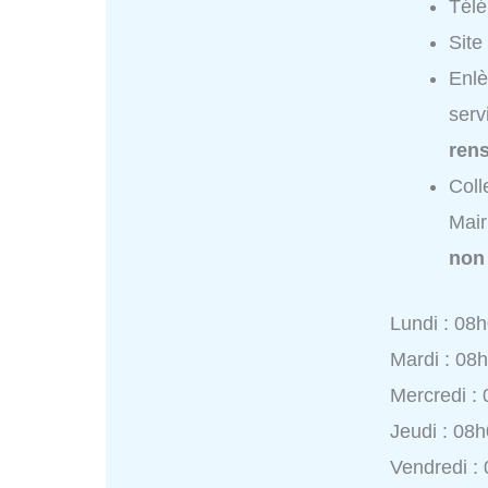
Tél
Site
Enlè
serv
ren
Coll
Mair
non
Lundi : 08
Mardi : 08
Mercredi :
Jeudi : 08
Vendredi :