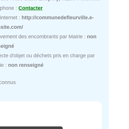
éphone :
Contacter
 internet :
http://communedefleurville.e-
site.com/
vement des encombrants par Mairie :
non
seigné
ecte d'objet ou déchets pris en charge par
ie :
non renseigné
nconnus