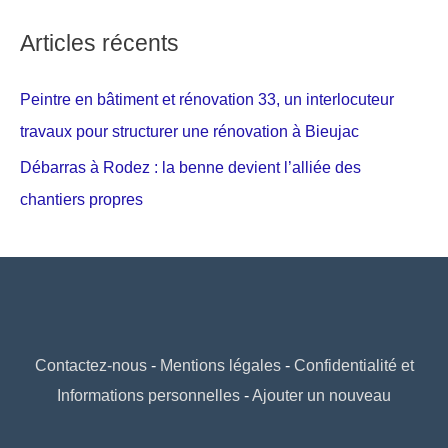
Articles récents
Peintre en bâtiment et rénovation 33, un interlocuteur
travaux pour structurer une rénovation à Bieujac
Débarras à Rodez : la benne devient l’alliée des
chantiers propres
Contactez-nous
-
Mentions légales
-
Confidentialité et
Informations personnelles
-
Ajouter un nouveau