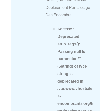
Besançon Vide Maison
Déblaiement Ramassage
Des Encombra
Adresse :
Deprecated
:
strip_tags():
Passing null to
parameter #1
($string) of type
string is
deprecated in
/var/www/vhosts/le
s-
encombrants.org/h
ttpdocs/entreprise