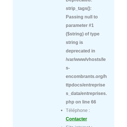
strip_tags():
Passing null to
parameter #1
($string) of type
string is
deprecated in
/var/www/vhosts/le
s-
encombrants.org/h
ttpdocs/entreprise
s_data/entreprises.
php
on line
66
Téléphone :
Contacter