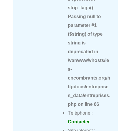
strip_tags():
Passing null to
parameter #1
($string) of type
string is
deprecated in
/var/www/vhosts/le
s-
encombrants.org/h
ttpdocs/entreprise
s_data/entreprises.
php
on line
66
Téléphone :
Contacter
Site internet :