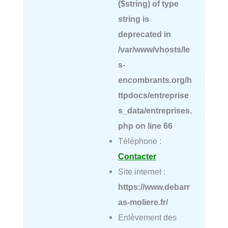
($string) of type
string is
deprecated in
/var/www/vhosts/le
s-
encombrants.org/h
ttpdocs/entreprise
s_data/entreprises.
php
on line
66
Téléphone :
Contacter
Site internet :
https://www.debarr
as-moliere.fr/
Enlèvement des