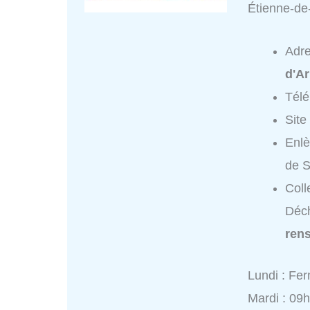
Étienne-de
Adr
d'Ar
Tél
Site
Enlè
de S
Coll
Déch
ren
Lundi : Fe
Mardi : 09