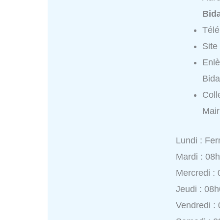
Bid
Tél
Site
Enlè
Bida
Coll
Mair
Lundi : Fe
Mardi : 08
Mercredi :
Jeudi : 08
Vendredi :