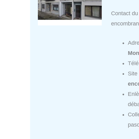
Contact du 
encombran
Adr
Mon
Tél
Site
enc
Enlè
déba
Coll
pasc