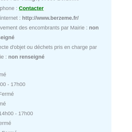
éphone :
Contacter
 internet :
http://www.berzeme.fr/
vement des encombrants par Mairie :
non
seigné
ecte d'objet ou déchets pris en charge par
ie :
non renseigné
rmé
h00 - 17h00
 Fermé
rmé
 14h00 - 17h00
Fermé