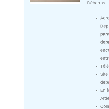
Débarras
Adre
Dep
para
dep
enc
ent
Tél
Site
deba
Enl
Ard
Coll