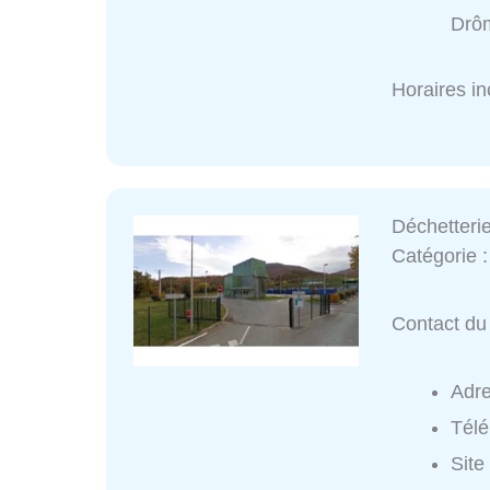
Drô
Horaires i
Déchetterie
Catégorie 
Contact du 
Adr
Tél
Site