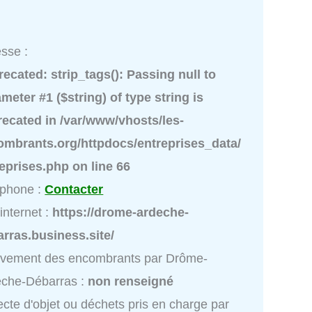
sse :
recated
: strip_tags(): Passing null to
meter #1 ($string) of type string is
recated in
/var/www/vhosts/les-
ombrants.org/httpdocs/entreprises_data/
reprises.php
on line
66
éphone :
Contacter
 internet :
https://drome-ardeche-
rras.business.site/
èvement des encombrants par Drôme-
èche-Débarras :
non renseigné
ecte d'objet ou déchets pris en charge par