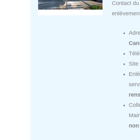
Contact du 
enlèvemen
Adr
Can
Tél
Site
Enlè
serv
ren
Coll
Mair
non