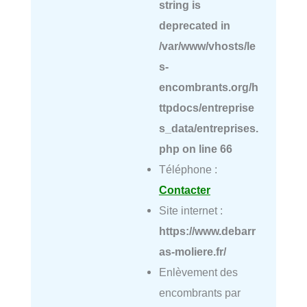
string is
deprecated in
/var/www/vhosts/le
s-
encombrants.org/h
ttpdocs/entreprise
s_data/entreprises.
php
on line
66
Téléphone :
Contacter
Site internet :
https://www.debarr
as-moliere.fr/
Enlèvement des
encombrants par