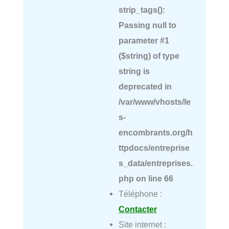
strip_tags():
Passing null to
parameter #1
($string) of type
string is
deprecated in
/var/www/vhosts/le
s-
encombrants.org/h
ttpdocs/entreprise
s_data/entreprises.
php
on line
66
Téléphone :
Contacter
Site internet :