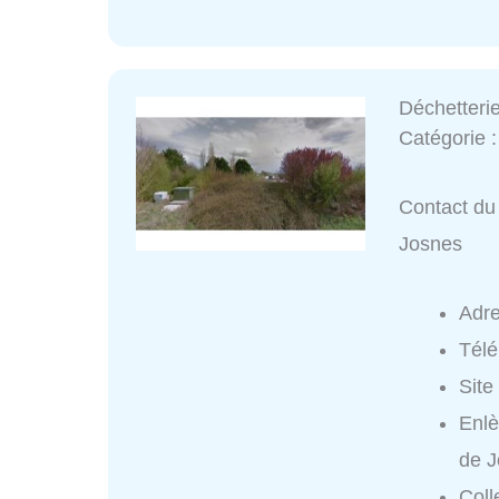
Déchetteri
Catégorie 
Contact du 
Josnes
Adr
Tél
Site
Enlè
de J
Coll