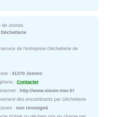
e de Josnes
:
Déchetterie
service de l'entreprise Déchetterie de
esse :
41370 Josnes
éphone :
Contacter
 internet :
http://www.sieom-mer.fr/
vement des encombrants par Déchetterie
osnes :
non renseigné
ecte d'objet ou déchets pris en charge par