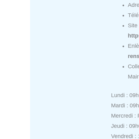
Adr
Tél
Site 
htt
Enlè
ren
Coll
Mair
Lundi : 09
Mardi : 09
Mercredi :
Jeudi : 09
Vendredi :