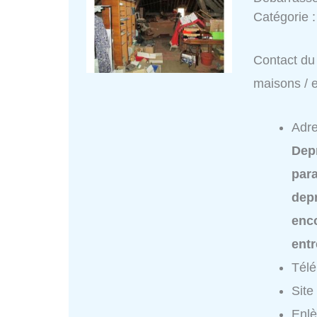
Catégorie 
Contact du 
maisons / 
Adre
Dep
para
dep
enc
ent
Tél
Site
Enlè