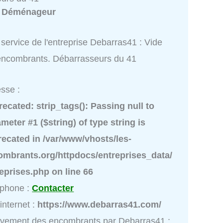
:
Déménageur
service de l'entreprise Debarras41 : Vide
encombrants. Débarrasseurs du 41
sse :
recated
: strip_tags(): Passing null to
meter #1 ($string) of type string is
recated in
/var/www/vhosts/les-
ombrants.org/httpdocs/entreprises_data/
reprises.php
on line
66
éphone :
Contacter
 internet :
https://www.debarras41.com/
vement des encombrants par Debarras41 :