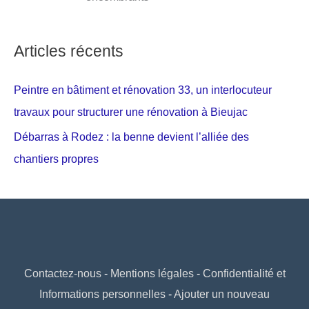
Articles récents
Peintre en bâtiment et rénovation 33, un interlocuteur
travaux pour structurer une rénovation à Bieujac
Débarras à Rodez : la benne devient l’alliée des
chantiers propres
Contactez-nous
-
Mentions légales
-
Confidentialité et
Informations personnelles
-
Ajouter un nouveau