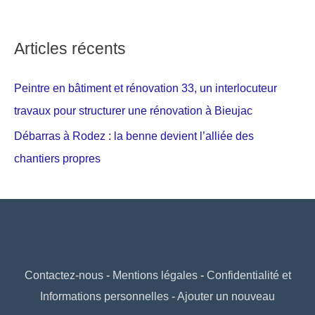
Articles récents
Peintre en bâtiment et rénovation 33, un interlocuteur
travaux pour structurer une rénovation à Bieujac
Débarras à Rodez : la benne devient l’alliée des
chantiers propres
Contactez-nous
-
Mentions légales
-
Confidentialité et
Informations personnelles
-
Ajouter un nouveau