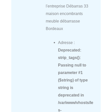
l'entreprise Débarras 33
maison encombrants
meuble débarrasse
Bordeaux
Adresse :
Deprecated
:
strip_tags():
Passing null to
parameter #1
($string) of type
string is
deprecated in
/var/www/vhosts/le
s-