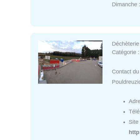
Dimanche 
Déchèteri
Catégorie 
Contact du 
Pouldreuz
Adr
Tél
Site 
htt