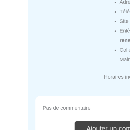
Adr
Tél
Site
Enlè
ren
Coll
Mair
Horaires i
Pas de commentaire
Ajouter un co