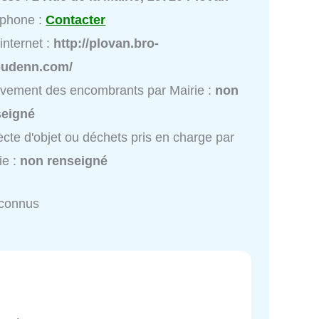
éphone :
Contacter
 internet :
http://plovan.bro-
oudenn.com/
vement des encombrants par Mairie :
non
seigné
ecte d'objet ou déchets pris en charge par
ie :
non renseigné
nconnus