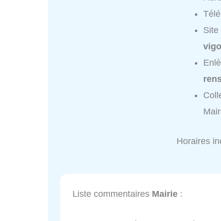
Tél
Site
vig
Enlè
ren
Coll
Mair
Horaires i
Liste commentaires
Mairie
: