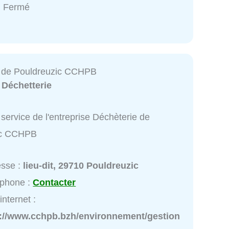
: Fermé
e de Pouldreuzic CCHPB
:
Déchetterie
service de l'entreprise Déchèterie de
ic CCHPB
esse :
lieu-dit, 29710 Pouldreuzic
éphone :
Contacter
internet :
p://www.cchpb.bzh/environnement/gestion