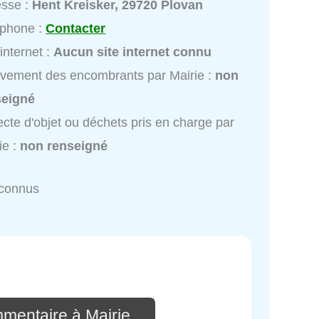
esse :
Hent Kreisker, 29720 Plovan
éphone :
Contacter
 internet :
Aucun site internet connu
vement des encombrants par Mairie :
non
seigné
ecte d'objet ou déchets pris en charge par
ie :
non renseigné
nconnus
mmentaire à Mairie