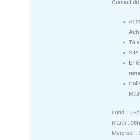
Contact du 
Adr
Ach
Tél
Site
Enlè
ren
Coll
Mair
Lundi : 08
Mardi : 08
Mercredi :