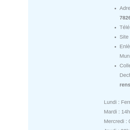
Adr
782
Tél
Site
Enlè
Muni
Coll
Dech
ren
Lundi : Fe
Mardi : 14
Mercredi :