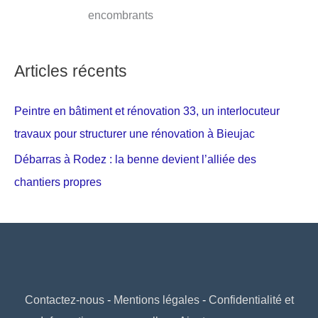
encombrants
Articles récents
Peintre en bâtiment et rénovation 33, un interlocuteur
travaux pour structurer une rénovation à Bieujac
Débarras à Rodez : la benne devient l’alliée des
chantiers propres
Contactez-nous
-
Mentions légales
-
Confidentialité et