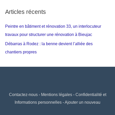
Articles récents
Peintre en bâtiment et rénovation 33, un interlocuteur
travaux pour structurer une rénovation à Bieujac
Débarras à Rodez : la benne devient l’alliée des
chantiers propres
Contactez-nous
-
Mentions légales
-
Confidentialité et
Informations personnelles
-
Ajouter un nouveau