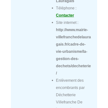
Lauragais
Téléphone :
Contacter
Site internet :
http://www.mairie-
villefranchedelaura
gais.fr/cadre-de-
vie-urbanisme/la-
gestion-des-
dechets/decheterie
/
Enlèvement des
encombrants par
Déchetterie
Villefranche De