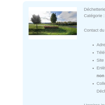
Déchetteri
Catégorie 
Contact du 
Adr
Tél
Site
Enlè
non
Coll
Déch