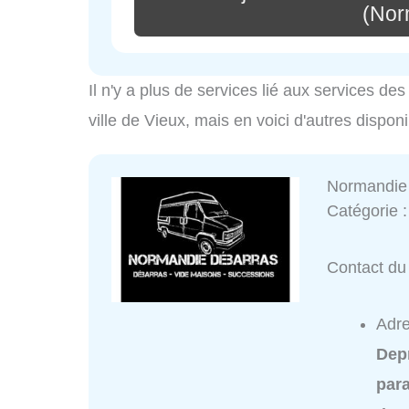
(Nor
Il n'y a plus de services lié aux services d
ville de Vieux, mais en voici d'autres dispon
Normandie
Catégorie 
Contact du
Adre
Dep
para