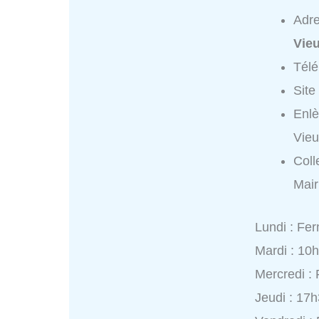
Adr
Vie
Tél
Site
Enlè
Vieu
Coll
Mair
Lundi : Fe
Mardi : 10
Mercredi :
Jeudi : 17