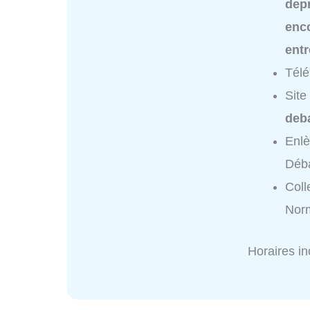
dep
enc
ent
Tél
Site
deba
Enl
Déba
Coll
Nor
Horaires i