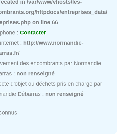
recated in
/var/www/vhosts/les-
ombrants.org/httpdocs/entreprises_data/
reprises.php
on line
66
éphone :
Contacter
 internet :
http://www.normandie-
rras.fr/
èvement des encombrants par Normandie
rras :
non renseigné
ecte d'objet ou déchets pris en charge par
mandie Débarras :
non renseigné
nconnus