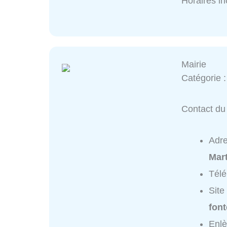
Horaires i
Mairie
Catégorie 
Contact du 
Adr
Mar
Tél
Site
font
Enlè