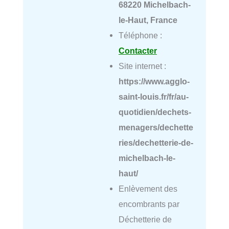
68220 Michelbach-
le-Haut, France
Téléphone :
Contacter
Site internet :
https://www.agglo-
saint-louis.fr/fr/au-
quotidien/dechets-
menagers/dechette
ries/dechetterie-de-
michelbach-le-
haut/
Enlèvement des
encombrants par
Déchetterie de