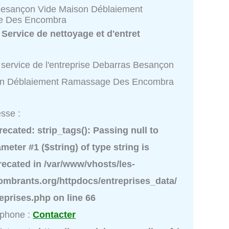
Besançon Vide Maison Déblaiement
e Des Encombra
:
Service de nettoyage et d'entret
 service de l'entreprise Debarras Besançon
on Déblaiement Ramassage Des Encombra
sse :
recated
: strip_tags(): Passing null to
meter #1 ($string) of type string is
recated in
/var/www/vhosts/les-
ombrants.org/httpdocs/entreprises_data/
reprises.php
on line
66
éphone :
Contacter