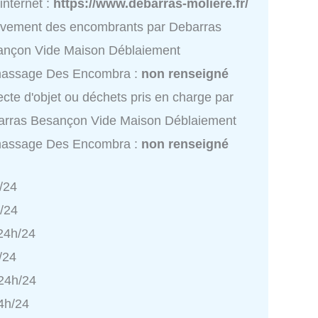
 internet :
https://www.debarras-moliere.fr/
èvement des encombrants par Debarras
ançon Vide Maison Déblaiement
assage Des Encombra :
non renseigné
ecte d'objet ou déchets pris en charge par
arras Besançon Vide Maison Déblaiement
assage Des Encombra :
non renseigné
/24
h/24
 24h/24
/24
 24h/24
4h/24