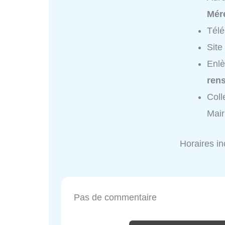
Mére
Tél
Site
Enlè
ren
Coll
Mair
Horaires i
Pas de commentaire