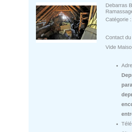
Debarras 
Ramassag
Catégorie 
Contact du
Vide Mais
Adre
Dep
para
dep
enc
ent
Tél