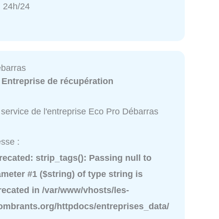
 24h/24
barras
:
Entreprise de récupération
service de l'entreprise Eco Pro Débarras
sse :
recated
: strip_tags(): Passing null to
meter #1 ($string) of type string is
recated in
/var/www/vhosts/les-
ombrants.org/httpdocs/entreprises_data/