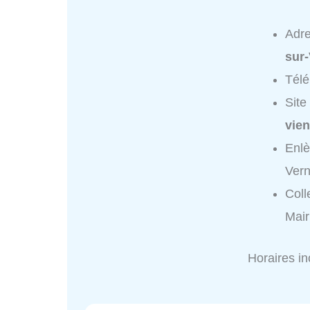
Adr
sur
Tél
Site
vien
Enlè
Vern
Coll
Mair
Horaires i