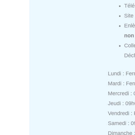
Tél
Site
Enlè
non
Coll
Déch
Lundi : Fe
Mardi : Fe
Mercredi :
Jeudi : 09
Vendredi :
Samedi : 0
Dimanche 