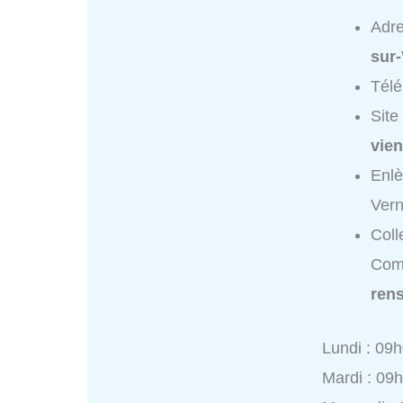
Adr
sur
Tél
Site
vien
Enl
Vern
Coll
Comm
ren
Lundi : 09
Mardi : 09