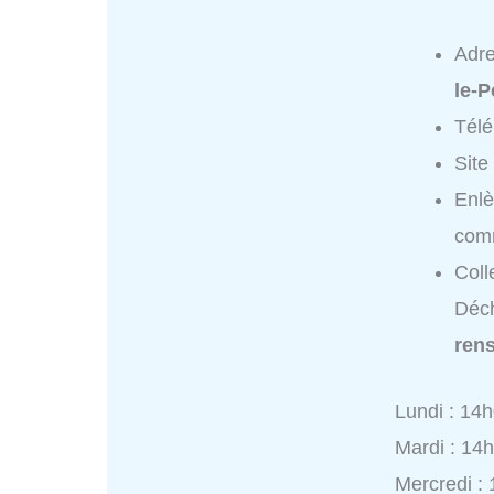
Adr
le-P
Tél
Site
Enlè
comm
Coll
Déch
ren
Lundi : 14
Mardi : 14
Mercredi :