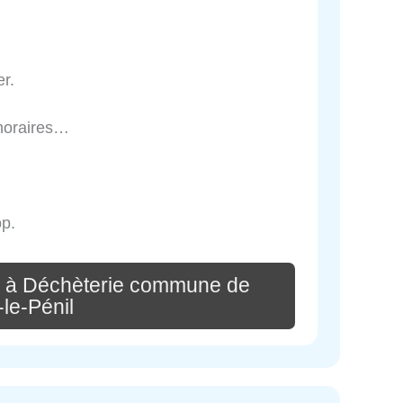
er.
 horaires…
op.
e à Déchèterie commune de
le-Pénil