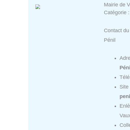
Mairie de V
Catégorie 
Contact du 
Pénil
Adr
Péni
Tél
Site
peni
Enlè
Vaux
Coll