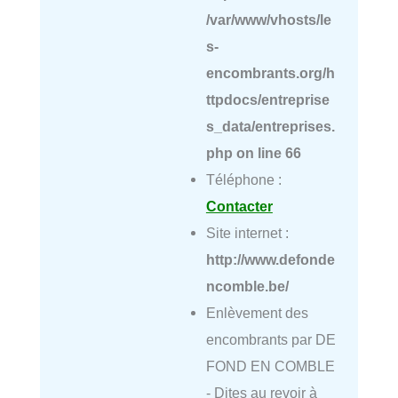
/var/www/vhosts/le
s-
encombrants.org/h
ttpdocs/entreprise
s_data/entreprises.
php
on line
66
Téléphone :
Contacter
Site internet :
http://www.defonde
ncomble.be/
Enlèvement des
encombrants par DE
FOND EN COMBLE
- Dites au revoir à