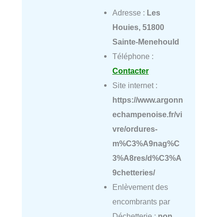
Adresse :
Les
Houies, 51800
Sainte-Menehould
Téléphone :
Contacter
Site internet :
https://www.argonn
echampenoise.fr/vi
vre/ordures-
m%C3%A9nag%C
3%A8res/d%C3%A
9chetteries/
Enlèvement des
encombrants par
Déchetterie :
non