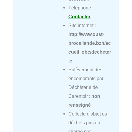
Téléphone :
Contacter
Site internet :
http://www.oust-
broceliande.bzh/ac
cueil_obc/decheter
ie
Enlèvement des
encombrants par
Déchèterie de
Carentoir :
non
renseigné
Collecte d'objet ou
déchets pris en
charge par