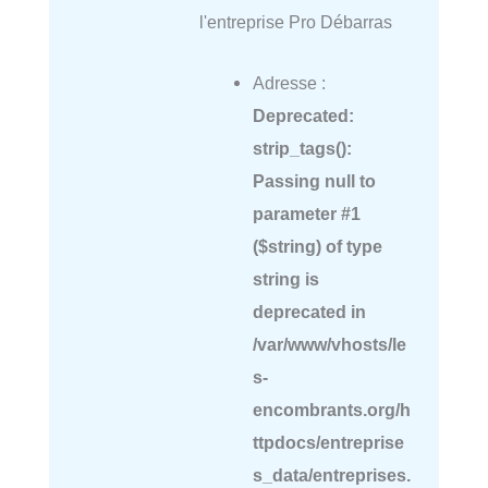
l'entreprise Pro Débarras
Adresse :
Deprecated
:
strip_tags():
Passing null to
parameter #1
($string) of type
string is
deprecated in
/var/www/vhosts/le
s-
encombrants.org/h
ttpdocs/entreprise
s_data/entreprises.