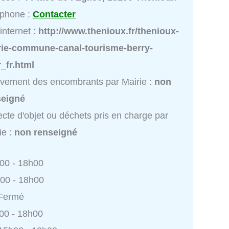
éphone :
Contacter
 internet :
http://www.thenioux.fr/thenioux-
rie-commune-canal-tourisme-berry-
_fr.html
vement des encombrants par Mairie :
non
seigné
ecte d'objet ou déchets pris en charge par
ie :
non renseigné
h00 - 18h00
h00 - 18h00
 Fermé
h00 - 18h00