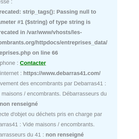
sse :
recated
: strip_tags(): Passing null to
meter #1 ($string) of type string is
recated in
/var/www/vhosts/les-
ombrants.org/httpdocs/entreprises_data/
reprises.php
on line
66
éphone :
Contacter
 internet :
https://www.debarras41.com/
vement des encombrants par Debarras41 :
 maisons / encombrants. Débarrasseurs du
non renseigné
ecte d'objet ou déchets pris en charge par
rras41 : Vide maisons / encombrants.
rrasseurs du 41 :
non renseigné