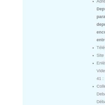
Adre
Dep
para
dep
enc
ent
Tél
Site
Enlè
Vide
41 :
Coll
Deba
Déba