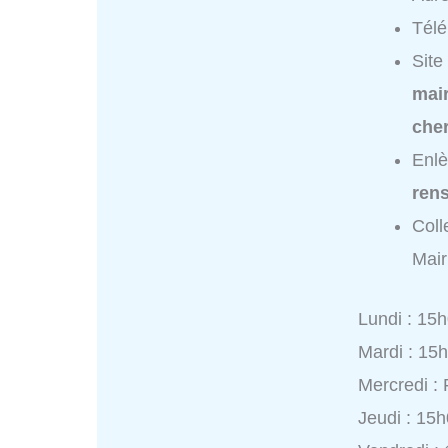
Tél
Site
mai
cher
Enlè
ren
Coll
Mair
Lundi : 15
Mardi : 15
Mercredi :
Jeudi : 15