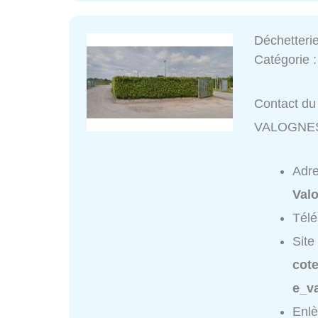
Déchetter
Catégorie 
Contact du 
VALOGNE
Adr
Val
Tél
Site
cot
e_va
Enlè