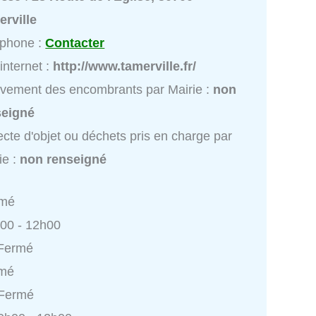
rville
éphone :
Contacter
 internet :
http://www.tamerville.fr/
vement des encombrants par Mairie :
non
seigné
ecte d'objet ou déchets pris en charge par
ie :
non renseigné
rmé
h00 - 12h00
 Fermé
rmé
 Fermé