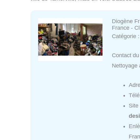
Diogène Fr
France - Cl
Catégorie 
Contact du 
Nettoyage a
Adr
Tél
Site
des
Enl
Fran