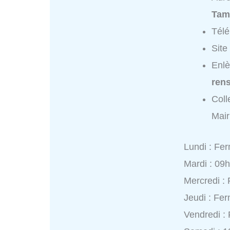
Tame
Tél
Site
Enlè
ren
Coll
Mair
Lundi : Fe
Mardi : 09
Mercredi :
Jeudi : Fe
Vendredi :