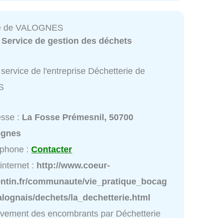
ie de VALOGNES
:
Service de gestion des déchets
service de l'entreprise Déchetterie de
S
esse :
La Fosse Prémesnil, 50700
ognes
éphone :
Contacter
 internet :
http://www.coeur-
entin.fr/communaute/vie_pratique_bocag
lognais/dechets/la_dechetterie.html
vement des encombrants par Déchetterie