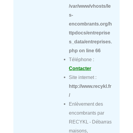
/var/www/vhosts/le
s-
encombrants.org/h
ttpdocs/entreprise
s_data/entreprises.
php
on line
66
Téléphone :
Contacter
Site internet :
http://www.recykl.fr
/
Enlèvement des
encombrants par
RECYKL - Débarras
maisons,