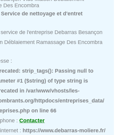
e Des Encombra
:
Service de nettoyage et d'entret
 service de l'entreprise Debarras Besançon
on Déblaiement Ramassage Des Encombra
sse :
recated
: strip_tags(): Passing null to
meter #1 ($string) of type string is
recated in
/var/www/vhosts/les-
ombrants.org/httpdocs/entreprises_data/
reprises.php
on line
66
éphone :
Contacter
 internet :
https://www.debarras-moliere.fr/