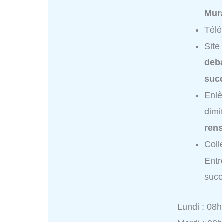
Mur
Tél
Site
deb
succ
Enlè
dimi
ren
Coll
Entr
succ
Lundi : 08