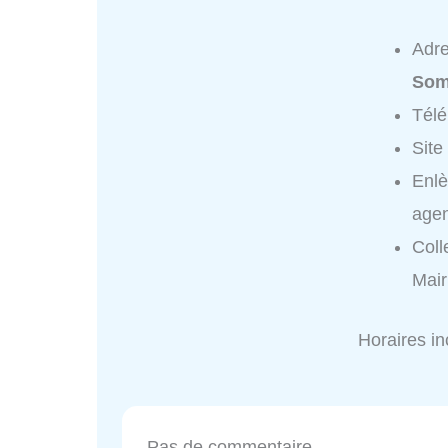
Adr
Som
Tél
Site
Enlè
agen
Coll
Mair
Horaires i
Pas de commentaire