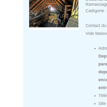
Ramassag
Catégorie 
Contact du
Vide Mais
Adre
Dep
para
dep
enc
ent
Tél
Site