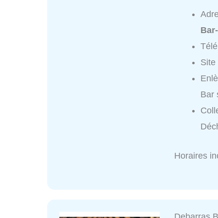
Adr
Bar
Tél
Site
Enlè
Bar 
Coll
Déch
Horaires i
Debarras 