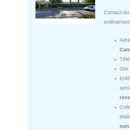
Contact du 
enlèvemen
Adr
Can
Tél
Site
Enlè
serv
ren
Coll
Mair
non