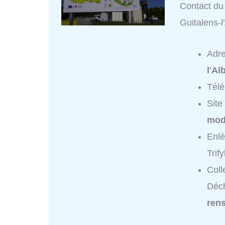
Contact du 
Guitalens-l
Adr
l'Al
Tél
Site
mod
Enlè
Trif
Coll
Déch
ren