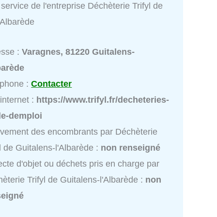
service de l'entreprise Déchèterie Trifyl de
'Albarède
esse :
Varagnes, 81220 Guitalens-
barède
éphone :
Contacter
 internet :
https://www.trifyl.fr/decheteries-
e-demploi
vement des encombrants par Déchèterie
yl de Guitalens-l'Albarède :
non renseigné
ecte d'objet ou déchets pris en charge par
èterie Trifyl de Guitalens-l'Albarède :
non
seigné