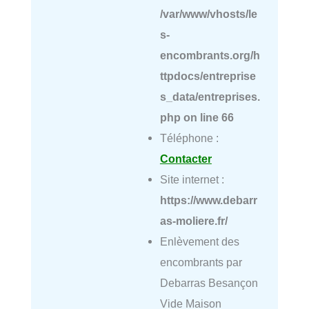
/var/www/vhosts/le
s-
encombrants.org/h
ttpdocs/entreprise
s_data/entreprises.
php
on line
66
Téléphone :
Contacter
Site internet :
https://www.debarr
as-moliere.fr/
Enlèvement des
encombrants par
Debarras Besançon
Vide Maison