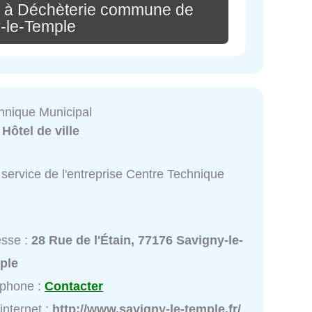
e à Déchèterie commune de
-le-Temple
hnique Municipal
:
Hôtel de ville
service de l'entreprise Centre Technique
esse :
28 Rue de l'Étain, 77176 Savigny-le-
ple
éphone :
Contacter
 internet :
http://www.savigny-le-temple.fr/