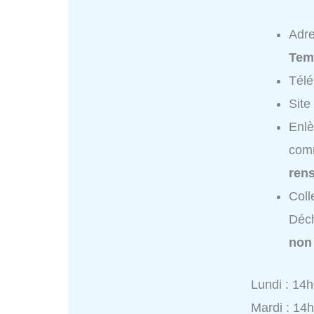
Adr
Tem
Tél
Site
Enlè
com
ren
Coll
Déch
non
Lundi : 14
Mardi : 14