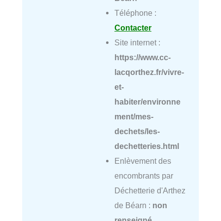
Téléphone :
Contacter
Site internet :
https://www.cc-
lacqorthez.fr/vivre-
et-
habiter/environne
ment/mes-
dechets/les-
dechetteries.html
Enlèvement des
encombrants par
Déchetterie d'Arthez
de Béarn :
non
renseigné