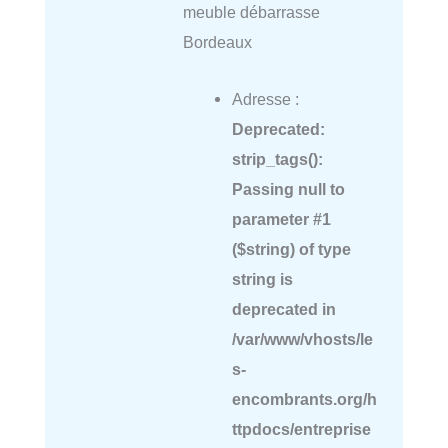
meuble débarrasse
Bordeaux
Adresse :
Deprecated
:
strip_tags():
Passing null to
parameter #1
($string) of type
string is
deprecated in
/var/www/vhosts/le
s-
encombrants.org/h
ttpdocs/entreprise