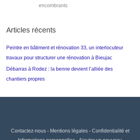
encombrants
Articles récents
Peintre en bâtiment et rénovation 33, un interlocuteur
travaux pour structurer une rénovation à Bieujac
Débarras à Rodez : la benne devient l’alliée des
chantiers propres
Contactez-nous
-
Mentions légales
-
Confidentialité et
Informations personnelles
-
Ajouter un nouveau