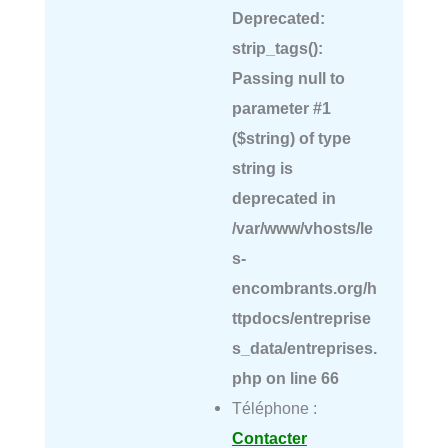
Deprecated
:
strip_tags():
Passing null to
parameter #1
($string) of type
string is
deprecated in
/var/www/vhosts/le
s-
encombrants.org/h
ttpdocs/entreprise
s_data/entreprises.
php
on line
66
Téléphone :
Contacter