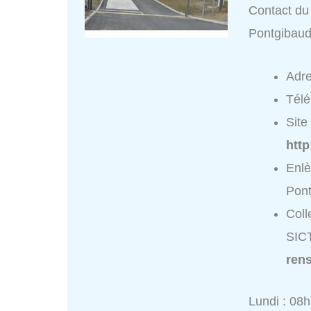
Contact du
Pontgibau
Adr
Tél
Site 
htt
Enl
Pon
Coll
SIC
ren
Lundi : 08