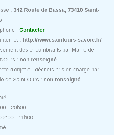
esse :
342 Route de Bassa, 73410 Saint-
s
éphone :
Contacter
 internet :
http://www.saintours-savoie.fr/
vement des encombrants par Mairie de
t-Ours :
non renseigné
ecte d'objet ou déchets pris en charge par
ie de Saint-Ours :
non renseigné
rmé
h00 - 20h00
 09h00 - 11h00
rmé