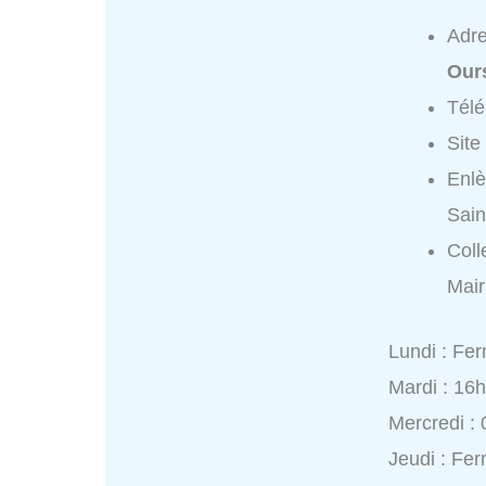
Adr
Our
Tél
Site
Enlè
Sain
Coll
Mair
Lundi : Fe
Mardi : 16
Mercredi :
Jeudi : Fe