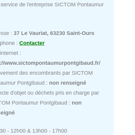
 service de l'entreprise SICTOM Pontaumur
d
esse :
37 Le Vauriat, 63230 Saint-Ours
éphone :
Contacter
internet :
p://www.sictompontaumurpontgibaud.fr/
èvement des encombrants par SICTOM
taumur Pontgibaud :
non renseigné
ecte d'objet ou déchets pris en charge par
TOM Pontaumur Pontgibaud :
non
seigné
h30 - 12h00 & 13h00 - 17h00