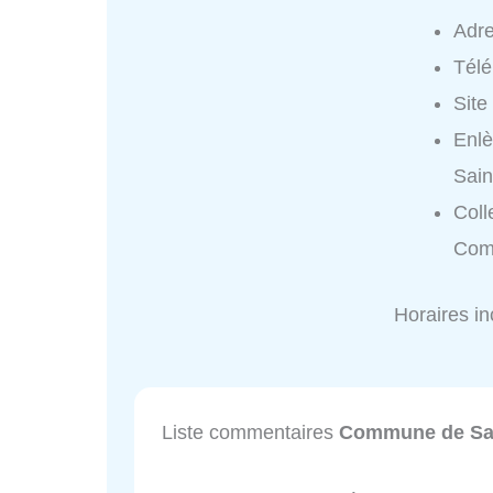
Adr
Tél
Site
Enl
Sain
Coll
Com
Horaires i
Liste commentaires
Commune de Sai